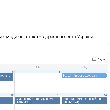
их медиків а також державні свята України.
Day
Сб
Нд
5
6
7
торівна
Всесвітній день здоров’я
12
13
14
Скловський Євген Львович
Бец Володимир Олексійович
)
(1869-1930)
(1834-1894)