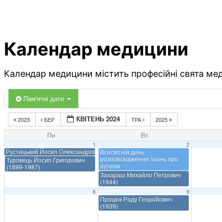
Календар медицини
Календар медицини містить професійні свята меди
Пам'ятні дати
КВІТЕНЬ 2024
2023
БЕР
ТРА
2025
Пн
Вт
1
2
Рустицький Йосип Олександрович (1839-1912)
Всесвітній день
розповсюдження знань про
Туровець Йосип Григорович
аутизм
(1899-1987)
Захараш Михайло Петрович
(1944)
8
9
Процюк Раду Георгійович
(1939)