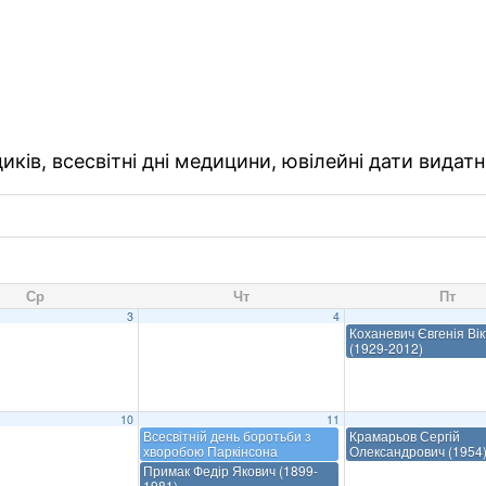
ків, всесвітні дні медицини, ювілейні дати видатн
Ср
Чт
Пт
3
4
Коханевич Євгенія Вік
(1929-2012)
10
11
Всесвітній день боротьби з
Крамарьов Сергій
хворобою Паркінсона
Олександрович (1954
Примак Федір Якович (1899-
1981)