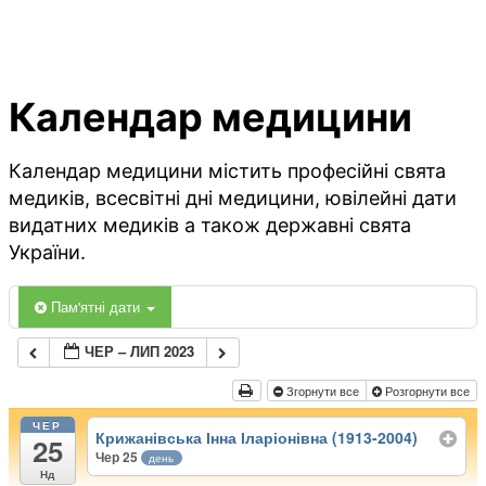
Календар медицини
Календар медицини містить професійні свята
медиків, всесвітні дні медицини, ювілейні дати
видатних медиків а також державні свята
України.
Пам'ятні дати
ЧЕР – ЛИП 2023
Згорнути все
Розгорнути все
ЧЕР
Крижанівська Інна Іларіонівна (1913-2004)
25
Чер 25
день
Нд