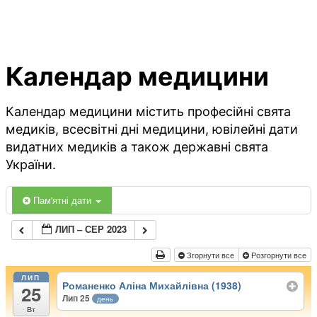
Календар медицини
Календар медицини містить професійні свята
медиків, всесвітні дні медицини, ювілейні дати
видатних медиків а також державні свята
України.
Пам'ятні дати
ЛИП – СЕР 2023
Згорнути все
Розгорнути все
ЛИП
Романенко Аліна Михайлівна (1938)
25
Лип 25
день
Вт