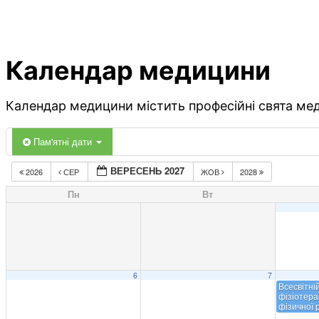
Календар медицини
Календар медицини містить професійні свята меди
Пам'ятні дати
ВЕРЕСЕНЬ 2027
2026
СЕР
ЖОВ
2028
Пн
Вт
6
7
Всесвітні
фізіотера
фізичної р