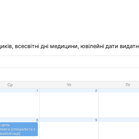
ків, всесвітні дні медицини, ювілейні дати видатн
Ср
Чт
Пт
1
2
8
9
й день
певта (спеціаліста з
еабілітації)