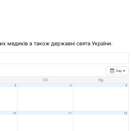
их медиків а також державні свята України.
Day
Сб
Нд
3
4
5
10
11
12