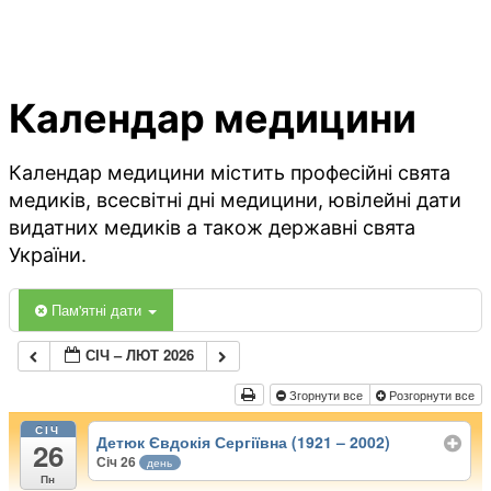
Календар медицини
Календар медицини містить професійні свята
медиків, всесвітні дні медицини, ювілейні дати
видатних медиків а також державні свята
України.
Пам'ятні дати
СІЧ – ЛЮТ 2026
Згорнути все
Розгорнути все
СІЧ
Детюк Євдокія Сергіївна (1921 – 2002)
26
Січ 26
день
Пн