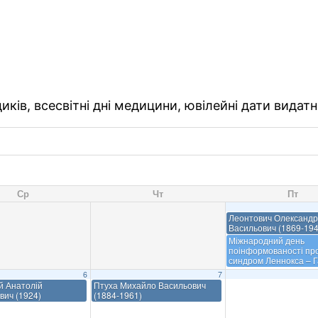
ків, всесвітні дні медицини, ювілейні дати видатн
Ср
Чт
Пт
Леонтович Олександр
Васильович (1869-194
Міжнародний день
поінформованості пр
синдром Леннокса – Г
6
7
й Анатолій
Птуха Михайло Васильович
вич (1924)
(1884-1961)