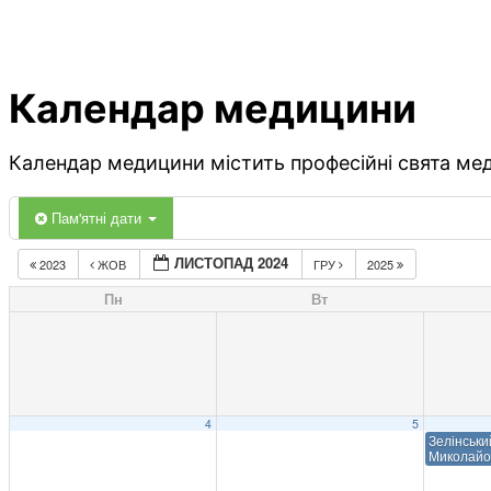
Календар медицини
Календар медицини містить професійні свята меди
Пам'ятні дати
ЛИСТОПАД 2024
2023
ЖОВ
ГРУ
2025
Пн
Вт
4
5
Зелінськи
Миколайо