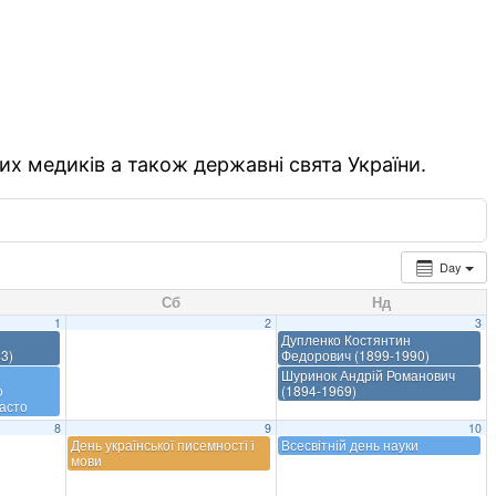
их медиків а також державні свята України.
Day
Сб
Нд
1
2
3
Дупленко Костянтин
3)
Федорович (1899-1990)
Шуринок Андрій Романович
о
(1894-1969)
асто
8
9
10
День української писемності і
Всесвітній день науки
мови