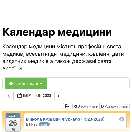
Календар медицини
Календар медицини містить професійні свята
медиків, всесвітні дні медицини, ювілейні дати
видатних медиків а також державні свята
України.
Пам'ятні дати
БЕР – КВІ 2023
Згорнути все
Розгорнути все
БЕР
Микола Кузьмич Фуркало (1923-2020)
26
Бер 26
день
Нд