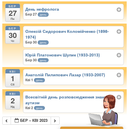
БЕР
День нефролога
27
Бер 27
день
Пн
БЕР
Олексій Сидорович Коломійченко (1898-
30
1974)
Чт
Бер 30
день
Юрій Платонович Шупик (1933-2013)
Бер 30
день
КВІ
Анатолій Пилипович Лазар (1933-2007)
1
Кві 1
день
Сб
КВІ
Всесвітній день розповсюдження знань про
2
аутизм
Нд
Кві 2
день
БЕР – КВІ 2023