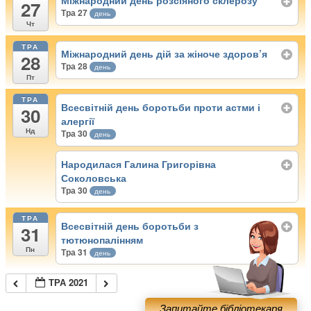
Міжнародний день розсіяного склерозу
27
Тра 27
день
Чт
ТРА
Міжнародний день дій за жіноче здоров’я
28
Тра 28
день
Пт
ТРА
Всесвітній день боротьби проти астми і
30
алергії
Нд
Тра 30
день
Народилася Галина Григорівна
Соколовська
Тра 30
день
ТРА
Всесвітній день боротьби з
31
тютюнопалінням
Пн
Тра 31
день
ТРА 2021