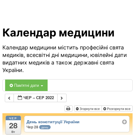
Календар медицини
Календар медицини містить професійні свята
медиків, всесвітні дні медицини, ювілейні дати
видатних медиків а також державні свята
України.
Пам'ятні дати
ЧЕР – СЕР 2022
Згорнути все
Розгорнути все
ЧЕР
День конституції України
28
Чер 28
день
Вт