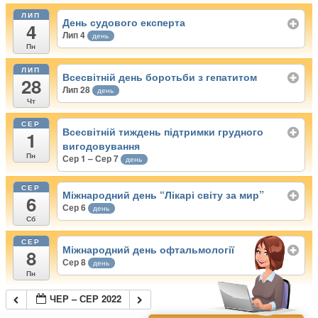
ЛИП
День судового експерта
4
Лип 4
день
Пн
ЛИП
Всесвітній день боротьби з гепатитом
28
Лип 28
день
Чт
СЕР
Всесвітній тиждень підтримки грудного
1
вигодовування
Пн
Сер 1 – Сер 7
день
СЕР
Міжнародний день “Лікарі світу за мир”
6
Сер 6
день
Сб
СЕР
Міжнародний день офтальмології
8
Сер 8
день
Пн
ЧЕР – СЕР 2022