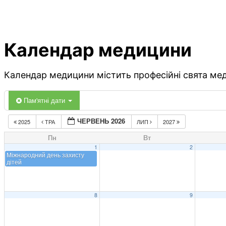
Календар медицини
Календар медицини містить професійні свята меди
Пам'ятні дати
ЧЕРВЕНЬ 2026
2025
ТРА
ЛИП
2027
Пн
Вт
1
2
Міжнародний день захисту
дітей
8
9