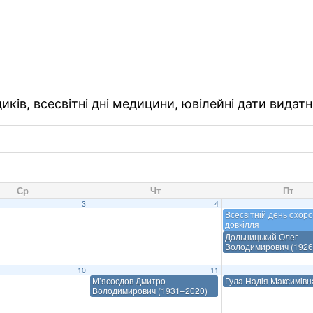
ків, всесвітні дні медицини, ювілейні дати видатн
Ср
Чт
Пт
3
4
Всесвітній день охор
довкілля
Дольницький Олег
Володимирович (1926
10
11
М’ясоєдов Дмитро
Гула Надія Максимівн
Володимирович (1931–2020)