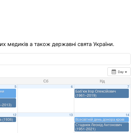
их медиків а також державні свята України.
Day
Сб
Нд
5
6
7
они
Баб’юк Ігор Олексійович
(1961–2019)
–2013)
12
13
14
а (1936)
Всесвітній день донора крові
Стаднюк Леонід Антонович
(1951-2021)