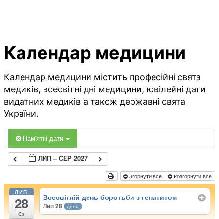
Календар медицини
Календар медицини містить професійні свята
медиків, всесвітні дні медицини, ювілейні дати
видатних медиків а також державні свята
України.
Пам'ятні дати
ЛИП – СЕР 2027
Згорнути все
Розгорнути все
ЛИП
Всесвітній день боротьби з гепатитом
28
Лип 28
день
Ср