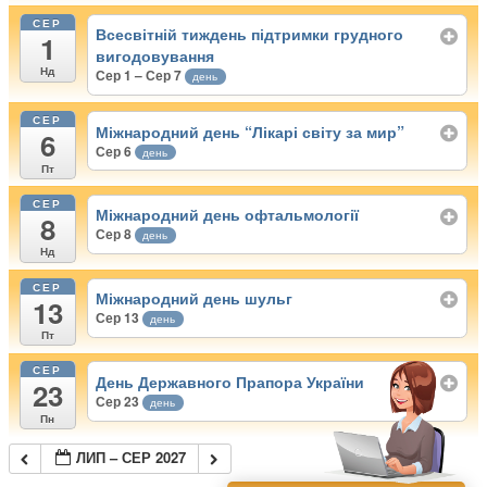
СЕР
Всесвітній тиждень підтримки грудного
1
вигодовування
Нд
Сер 1 – Сер 7
день
СЕР
Міжнародний день “Лікарі світу за мир”
6
Сер 6
день
Пт
СЕР
Міжнародний день офтальмології
8
Сер 8
день
Нд
СЕР
Міжнародний день шульг
13
Сер 13
день
Пт
СЕР
День Державного Прапора України
23
Сер 23
день
Пн
ЛИП – СЕР 2027