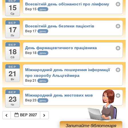
ВЕР
Всесвітній день обізнаності про лімфому
15
Вер 15
день
Ср
ВЕР
Всесвітній день безпеки пацієнтів
17
Вер 17
день
Пт
ВЕР
День фармацевтичного працівника
18
Вер 18
день
Сб
ВЕР
Міжнародний день поширення інформації
21
про хворобу Альцгеймера
Вт
Вер 21
день
ВЕР
Міжнародний день жестових мов
23
Вер 23
день
Чт
ВЕР 2027