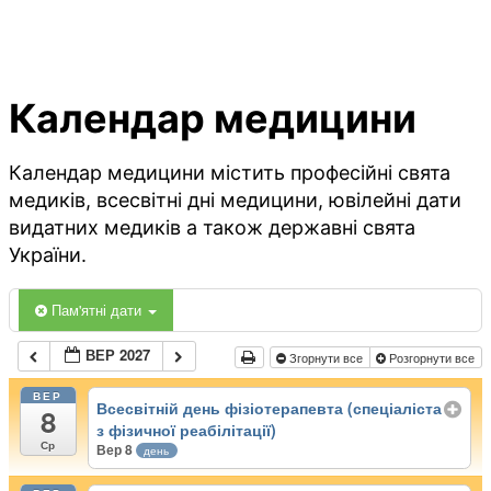
Календар медицини
Календар медицини містить професійні свята
медиків, всесвітні дні медицини, ювілейні дати
видатних медиків а також державні свята
України.
Пам'ятні дати
ВЕР 2027
Згорнути все
Розгорнути все
ВЕР
Всесвітній день фізіотерапевта (спеціаліста
8
з фізичної реабілітації)
Ср
Вер 8
день