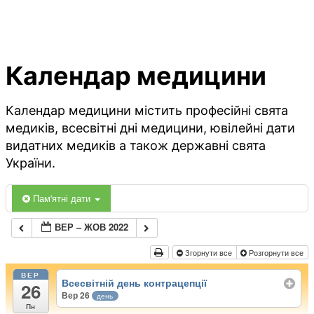
Календар медицини
Календар медицини містить професійні свята
медиків, всесвітні дні медицини, ювілейні дати
видатних медиків а також державні свята
України.
Пам'ятні дати
ВЕР – ЖОВ 2022
Згорнути все
Розгорнути все
ВЕР
Всесвітній день контрацепції
26
Вер 26
день
Пн