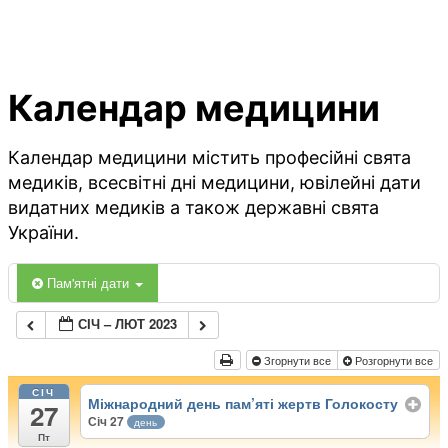
Календар медицини
Календар медицини містить професійні свята
медиків, всесвітні дні медицини, ювілейні дати
видатних медиків а також державні свята
України.
Пам'ятні дати
СІЧ – ЛЮТ 2023
Згорнути все
Розгорнути все
СІЧ
Міжнародний день пам’яті жертв Голокосту
27
Січ 27
день
Пт