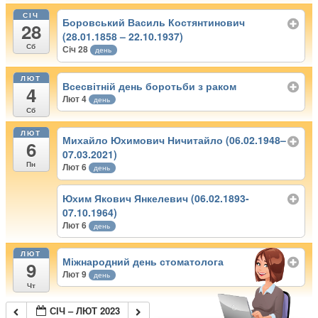
СІЧ
Боровський Василь Костянтинович
28
(28.01.1858 – 22.10.1937)
Сб
Січ 28
день
ЛЮТ
Всесвітній день боротьби з раком
4
Лют 4
день
Сб
ЛЮТ
Михайло Юхимович Ничитайло (06.02.1948–
6
07.03.2021)
Пн
Лют 6
день
Юхим Якович Янкелевич (06.02.1893-
07.10.1964)
Лют 6
день
ЛЮТ
Міжнародний день стоматолога
9
Лют 9
день
Чт
СІЧ – ЛЮТ 2023