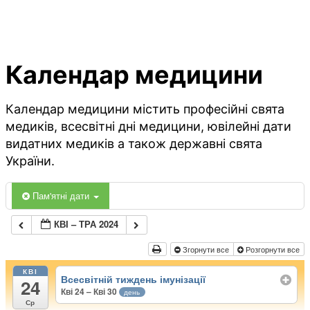
Календар медицини
Календар медицини містить професійні свята
медиків, всесвітні дні медицини, ювілейні дати
видатних медиків а також державні свята
України.
Пам'ятні дати
КВІ – ТРА 2024
Згорнути все
Розгорнути все
КВІ
Всесвітній тиждень імунізації
24
Кві 24 – Кві 30
день
Ср