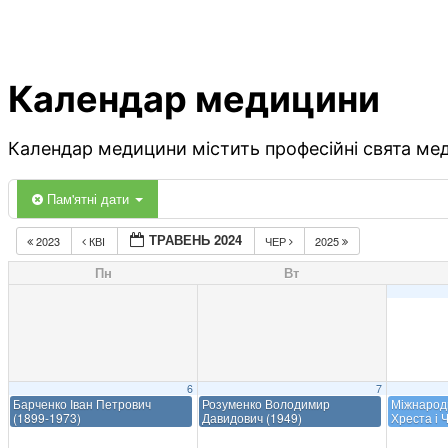
Календар медицини
Календар медицини містить професійні свята меди
Пам'ятні дати
ТРАВЕНЬ 2024
2023
КВІ
ЧЕР
2025
Пн
Вт
6
7
Барченко Іван Петрович
Розуменко Володимир
Міжнарод
(1899-1973)
Давидович (1949)
Хреста і 