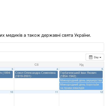
их медиків а також державні свята України.
Day
Сб
Нд
3
4
5
ч (1894-
Сокол Олександра Семенівна
Горбачевський Іван Якович
(1919-2001)
(1854-1942)
Міжнародний день акушерства
Міжнародний день боротьби
за права інвалідів
10
11
12