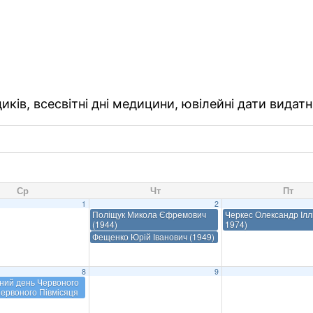
ків, всесвітні дні медицини, ювілейні дати видатн
Ср
Чт
Пт
1
2
Поліщук Микола Єфремович
Черкес Олександр Іллі
(1944)
1974)
Фещенко Юрій Іванович (1949)
8
9
ний день Червоного
Червоного Півмісяця