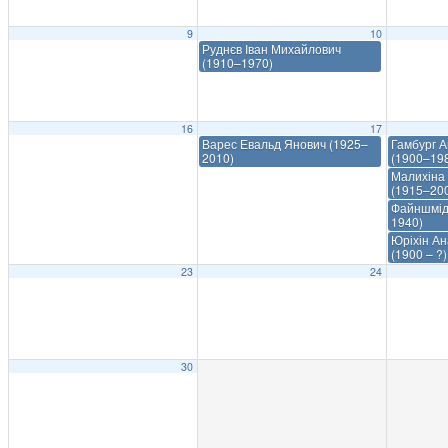
9
10
Руднєв Іван Михайлович
(1910–1970)
16
17
Варес Евальд Янович (1925–
Гамбург А
2010)
(1900–19
Малихіна 
(1915–20
Файншмідт
1940)
Юріхін Ан
(1900 – ?)
23
24
30