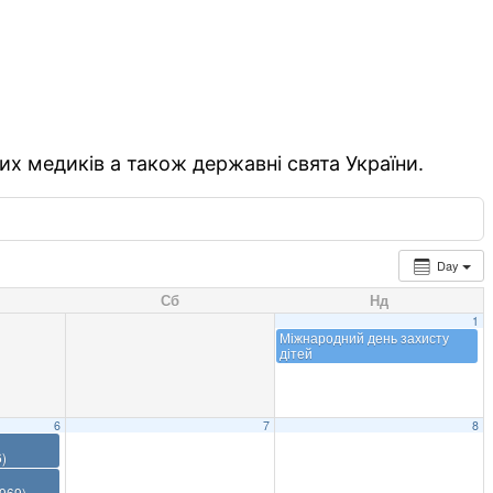
их медиків а також державні свята України.
Day
Сб
Нд
1
Міжнародний день захисту
дітей
6
7
8
)
969)