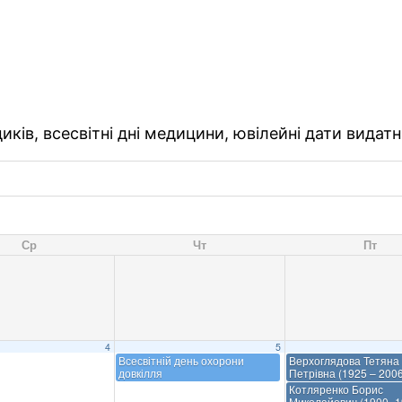
ків, всесвітні дні медицини, ювілейні дати видатн
Ср
Чт
Пт
4
5
Всесвітній день охорони
Верхоглядова Тетяна
довкілля
Петрівна (1925 – 2006
Котляренко Борис
Миколайович (1900–1