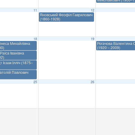
11
12
Яновський Феофіл Гаврилович
(1860-1928)
18
19
гнеса Михайлівна
Рогачова Валентина С
80)
(1920 – 2009)
Раїса Іванівна
02)
 Ісаак Ілліч (1875–
атолій Павлович
25
26