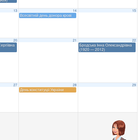
13
14
15
Всесвітній день донора крові
20
21
22
ергіївна
Бродська Інна Олександрівна
(1920 — 2012)
27
28
29
День конституції України