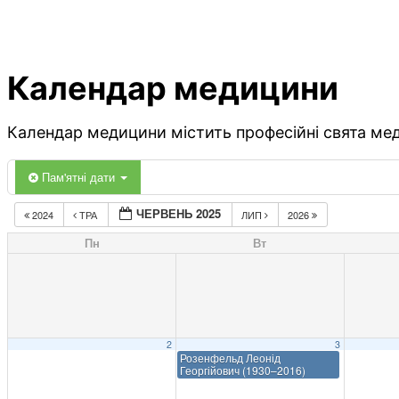
Календар медицини
Календар медицини містить професійні свята меди
Пам'ятні дати
ЧЕРВЕНЬ 2025
2024
ТРА
ЛИП
2026
Пн
Вт
2
3
Розенфельд Леонід
Георгійович (1930–2016)