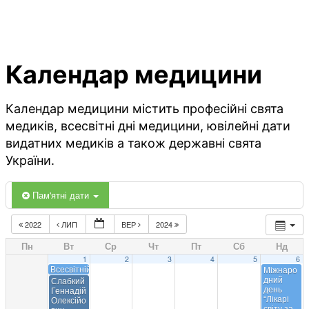
Календар медицини
Календар медицини містить професійні свята
медиків, всесвітні дні медицини, ювілейні дати
видатних медиків а також державні свята
України.
Пам'ятні дати
2022
ЛИП
ВЕР
2024
Пн
Вт
Ср
Чт
Пт
Сб
Нд
1
2
3
4
5
6
Всесвітній тиждень підтримки грудного вигодовування
Міжнаро
дний
Слабкий
день
Геннадій
“Лікарі
Олексійо
світу за