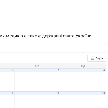
их медиків а також державні свята України.
Day
Сб
Нд
4
5
6
11
12
13