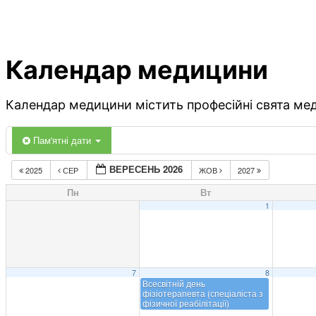
Календар медицини
Календар медицини містить професійні свята меди
Пам'ятні дати
ВЕРЕСЕНЬ 2026
2025
СЕР
ЖОВ
2027
Пн
Вт
1
7
8
Всесвітній день
фізіотерапевта (спеціаліста з
фізичної реабілітації)