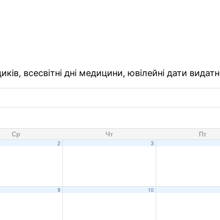
ків, всесвітні дні медицини, ювілейні дати видатн
Ср
Чт
Пт
2
3
9
10