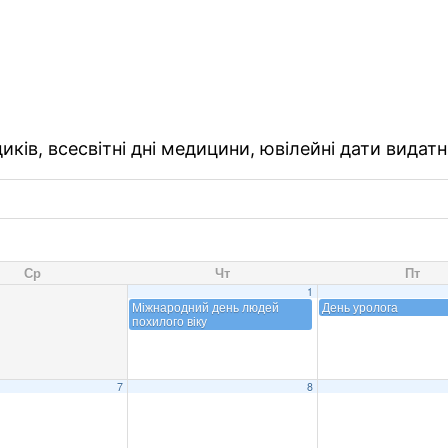
ків, всесвітні дні медицини, ювілейні дати видатн
Ср
Чт
Пт
1
Міжнародний день людей
День уролога
похилого віку
7
8