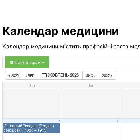
Календар медицини
Календар медицини містить професійні свята меди
Пам'ятні дати
ЖОВТЕНЬ 2026
2025
ВЕР
ЛИС
2027
Пн
Вт
5
6
Легоцький Тиводар (Теодор)
Яношович (1830 – 1915)