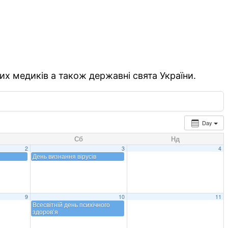
их медиків а також державні свята України.
Day
Сб
Нд
2
3
4
День визнання вірусів
9
10
11
Всесвітній день психічного
здоров’я