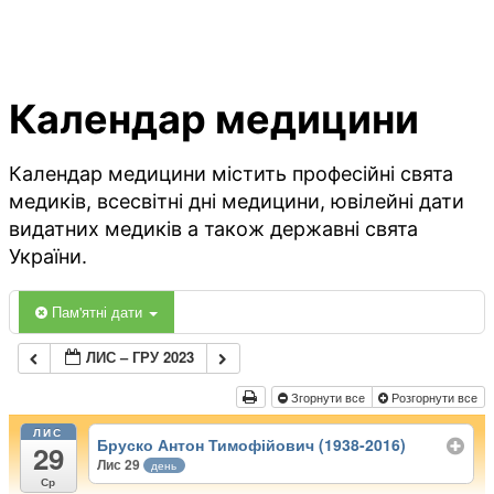
Календар медицини
Календар медицини містить професійні свята
медиків, всесвітні дні медицини, ювілейні дати
видатних медиків а також державні свята
України.
Пам'ятні дати
ЛИС – ГРУ 2023
Згорнути все
Розгорнути все
ЛИС
Бруско Антон Тимофійович (1938-2016)
29
Лис 29
день
Ср