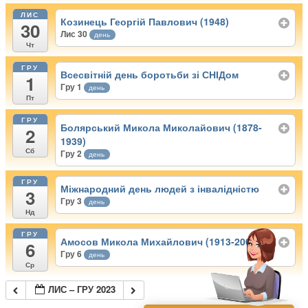
ЛИС
Козинець Георгій Павлович (1948)
30
Лис 30
день
Чт
ГРУ
Всесвітній день боротьби зі СНІДом
1
Гру 1
день
Пт
ГРУ
Болярський Микола Миколайович (1878-
2
1939)
Сб
Гру 2
день
ГРУ
Міжнародний день людей з інвалідністю
3
Гру 3
день
Нд
ГРУ
Амосов Микола Михайлович (1913-2002)
6
Гру 6
день
Ср
ЛИС – ГРУ 2023