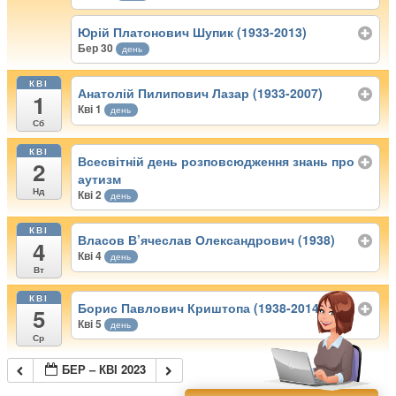
Юрій Платонович Шупик (1933-2013)
Бер 30
день
КВІ
Анатолій Пилипович Лазар (1933-2007)
1
Кві 1
день
Сб
КВІ
Всесвітній день розповсюдження знань про
2
аутизм
Нд
Кві 2
день
КВІ
Власов В’ячеслав Олександрович (1938)
4
Кві 4
день
Вт
КВІ
Борис Павлович Криштопа (1938-2014)
5
Кві 5
день
Ср
БЕР – КВІ 2023