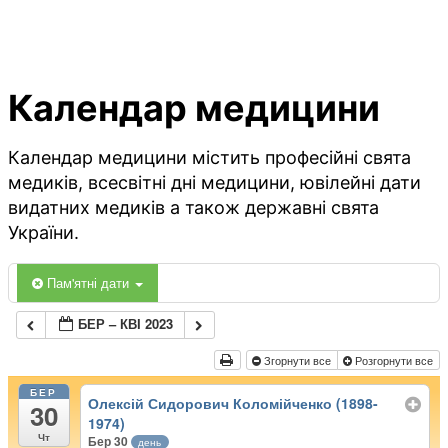
Календар медицини
Календар медицини містить професійні свята
медиків, всесвітні дні медицини, ювілейні дати
видатних медиків а також державні свята
України.
Пам'ятні дати
БЕР – КВІ 2023
Згорнути все
Розгорнути все
БЕР
Олексій Сидорович Коломійченко (1898-
30
1974)
Чт
Бер 30
день