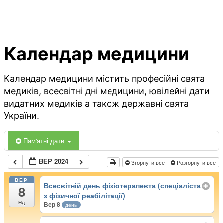
Календар медицини
Календар медицини містить професійні свята
медиків, всесвітні дні медицини, ювілейні дати
видатних медиків а також державні свята
України.
Пам'ятні дати
ВЕР 2024
Згорнути все
Розгорнути все
ВЕР
Всесвітній день фізіотерапевта (спеціаліста
8
з фізичної реабілітації)
Нд
Вер 8
день