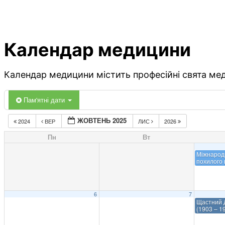
Календар медицини
Календар медицини містить професійні свята меди
Пам'ятні дати
ЖОВТЕНЬ 2025
2024
ВЕР
ЛИС
2026
Пн
Вт
Міжнарод
похилого 
6
7
Щастний 
(1903 – 1