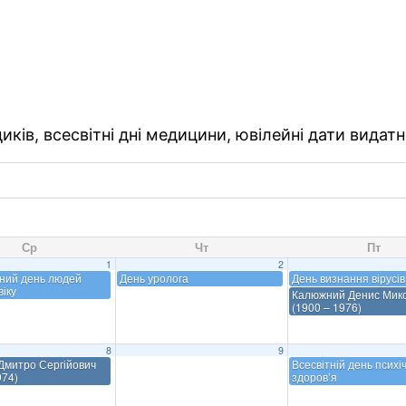
ків, всесвітні дні медицини, ювілейні дати видатн
Ср
Чт
Пт
1
2
ний день людей
День уролога
День визнання вірусів
віку
Калюжний Денис Мик
(1900 – 1976)
8
9
Дмитро Сергійович
Всесвітній день психі
974)
здоров’я