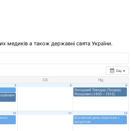
их медиків а також державні свята України.
Day
Сб
Нд
3
4
5
Легоцький Тиводар (Теодор)
Яношович (1830 – 1915)
олайович
10
11
12
чного
Всесвітній день боротьби з
артритом