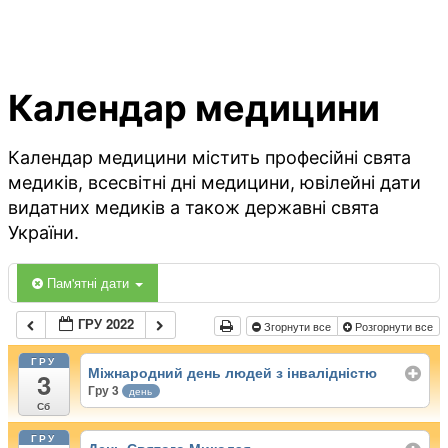
Календар медицини
Календар медицини містить професійні свята
медиків, всесвітні дні медицини, ювілейні дати
видатних медиків а також державні свята
України.
Пам'ятні дати
ГРУ 2022
Згорнути все
Розгорнути все
ГРУ
Міжнародний день людей з інвалідністю
3
Гру 3
день
Сб
ГРУ