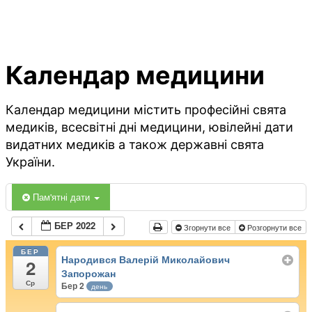
Календар медицини
Календар медицини містить професійні свята
медиків, всесвітні дні медицини, ювілейні дати
видатних медиків а також державні свята
України.
Пам'ятні дати
БЕР 2022
Згорнути все
Розгорнути все
БЕР
Народився Валерій Миколайович
2
Запорожан
Ср
Бер 2
день