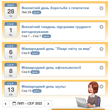
ЛИП
Всесвітній день боротьби з гепатитом
28
Лип 28
день
Чт
СЕР
Всесвітній тиждень підтримки грудного
1
вигодовування
Пн
Сер 1 – Сер 7
день
СЕР
Міжнародний день “Лікарі світу за мир”
6
Сер 6
день
Сб
СЕР
Міжнародний день офтальмології
8
Сер 8
день
Пн
СЕР
Міжнародний день шульг
13
Сер 13
день
Сб
ЛИП – СЕР 2022