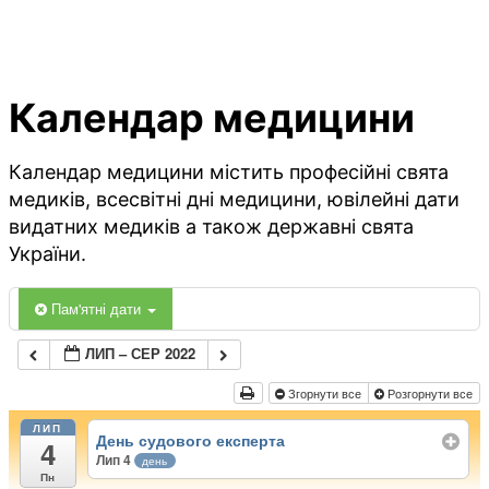
Календар медицини
Календар медицини містить професійні свята
медиків, всесвітні дні медицини, ювілейні дати
видатних медиків а також державні свята
України.
Пам'ятні дати
ЛИП – СЕР 2022
Згорнути все
Розгорнути все
ЛИП
День судового експерта
4
Лип 4
день
Пн