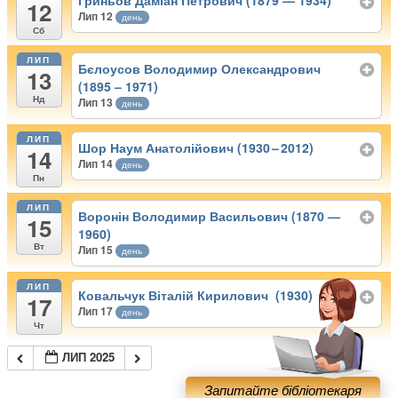
Гриньов Даміан Петрович (1879 — 1934)
12
Лип 12
день
Сб
ЛИП
Бєлоусов Володимир Олександрович
13
(1895 – 1971)
Нд
Лип 13
день
ЛИП
Шор Наум Анатолійович (1930 – 2012)
14
Лип 14
день
Пн
ЛИП
Воронін Володимир Васильович (1870 —
15
1960)
Вт
Лип 15
день
ЛИП
Ковальчук Віталій Кирилович (1930)
17
Лип 17
день
Чт
ЛИП 2025