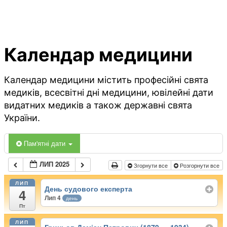
Календар медицини
Календар медицини містить професійні свята
медиків, всесвітні дні медицини, ювілейні дати
видатних медиків а також державні свята
України.
Пам'ятні дати
ЛИП 2025
Згорнути все
Розгорнути все
ЛИП
День судового експерта
4
Лип 4
день
Пт
ЛИП