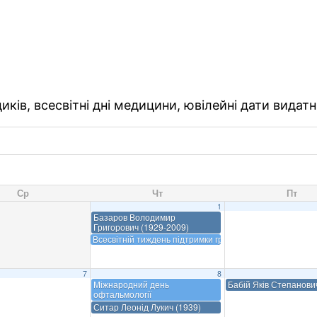
ків, всесвітні дні медицини, ювілейні дати видатн
Ср
Чт
Пт
1
Базаров Володимир
Григорович (1929-2009)
Всесвітній тиждень підтримки грудного вигодовування
7
8
Міжнародний день
Бабій Яків Степанови
офтальмології
Ситар Леонід Лукич (1939)