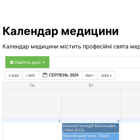
Календар медицини
Календар медицини містить професійні свята меди
Пам'ятні дати
СЕРПЕНЬ 2024
2023
ЛИП
ВЕР
2025
Пн
Вт
5
6
Книшов Геннадій Васильович
(1934-2015)
Міжнародний день “Лікарі
світу за мир”