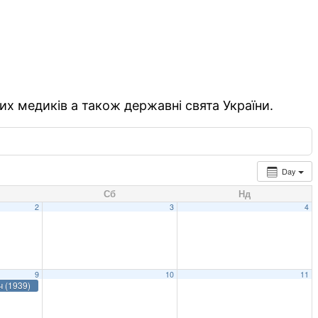
их медиків а також державні свята України.
Day
Сб
Нд
2
3
4
9
10
11
ч (1939)