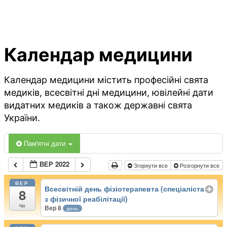
Календар медицини
Календар медицини містить професійні свята
медиків, всесвітні дні медицини, ювілейні дати
видатних медиків а також державні свята
України.
Пам'ятні дати
ВЕР 2022
Згорнути все
Розгорнути все
ВЕР
Всесвітній день фізіотерапевта (спеціаліста
8
з фізичної реабілітації)
Чт
Вер 8
день