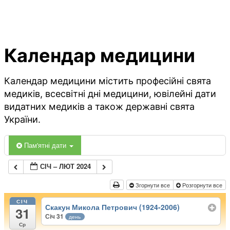
Календар медицини
Календар медицини містить професійні свята
медиків, всесвітні дні медицини, ювілейні дати
видатних медиків а також державні свята
України.
Пам'ятні дати
СІЧ – ЛЮТ 2024
Згорнути все
Розгорнути все
СІЧ
Скакун Микола Петрович (1924-2006)
31
Січ 31
день
Ср