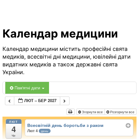
Календар медицини
Календар медицини містить професійні свята
медиків, всесвітні дні медицини, ювілейні дати
видатних медиків а також державні свята
України.
Пам'ятні дати
ЛЮТ – БЕР 2027
Згорнути все
Розгорнути все
ЛЮТ
Всесвітній день боротьби з раком
4
Лют 4
день
Чт