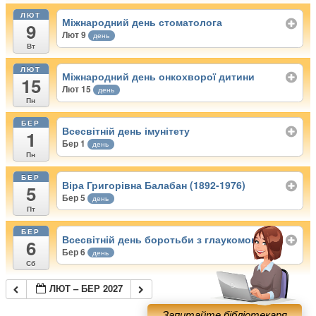
ЛЮТ
Міжнародний день стоматолога
9
Лют 9
день
Вт
ЛЮТ
Міжнародний день онкохворої дитини
15
Лют 15
день
Пн
БЕР
Всесвітній день імунітету
1
Бер 1
день
Пн
БЕР
Віра Григорівна Балабан (1892-1976)
5
Бер 5
день
Пт
БЕР
Всесвітній день боротьби з глаукомою
6
Бер 6
день
Сб
ЛЮТ – БЕР 2027