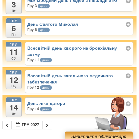
Міжнародний день людей з інвалідністю
3
Гру 3
день
Пт
ГРУ
День Святого Миколая
6
Гру 6
день
Пн
ГРУ
Всесвітній день хворого на бронхіальну
11
астму
Сб
Гру 11
день
ГРУ
Всесвітній день загального медичного
12
забезпечення
Нд
Гру 12
день
ГРУ
День ліквідатора
14
Гру 14
день
Вт
ГРУ 2027