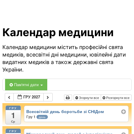
Календар медицини
Календар медицини містить професійні свята
медиків, всесвітні дні медицини, ювілейні дати
видатних медиків а також державні свята
України.
Пам'ятні дати
ГРУ 2027
Згорнути все
Розгорнути все
ГРУ
Всесвітній день боротьби зі СНІДом
1
Гру 1
день
Ср
ГРУ