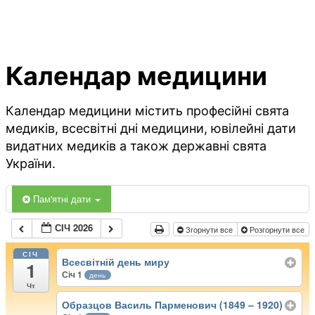
Календар медицини
Календар медицини містить професійні свята
медиків, всесвітні дні медицини, ювілейні дати
видатних медиків а також державні свята
України.
Пам'ятні дати
СІЧ 2026
Згорнути все
Розгорнути все
СІЧ
Всесвітній день миру
1
Січ 1
день
Чт
Образцов Василь Парменович (1849 – 1920)