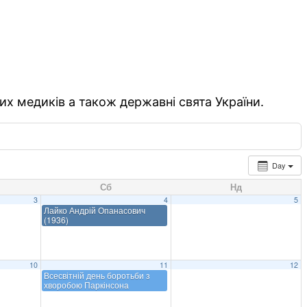
их медиків а також державні свята України.
Day
Сб
Нд
3
4
5
Лайко Андрій Опанасович
(1936)
10
11
12
Всесвітній день боротьби з
хворобою Паркінсона