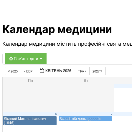
Календар медицини
Календар медицини містить професійні свята меди
Пам'ятні дати
КВІТЕНЬ 2026
2025
БЕР
ТРА
2027
Пн
Вт
6
7
Лісяний Микола Іванович
Всесвітній день здоров’я
(1946)