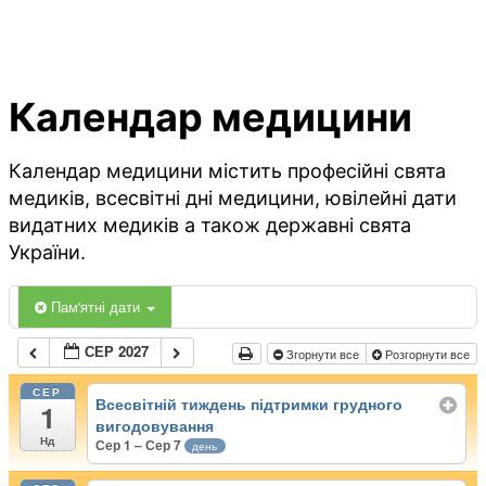
Календар медицини
Календар медицини містить професійні свята
медиків, всесвітні дні медицини, ювілейні дати
видатних медиків а також державні свята
України.
Пам'ятні дати
СЕР 2027
Згорнути все
Розгорнути все
СЕР
Всесвітній тиждень підтримки грудного
1
вигодовування
Нд
Сер 1 – Сер 7
день