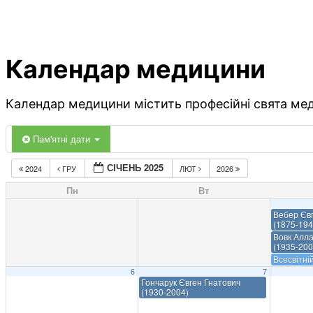
Календар медицини
Календар медицини містить професійні свята меди
Пам'ятні дати
СІЧЕНЬ 2025
2024
ГРУ
ЛЮТ
2026
Пн
Вт
Вебер Єв
(1875-194
Вовк Алла
(1935-200
Всесвітні
6
7
Гончарук Євген Гнатович
(1930-2004)