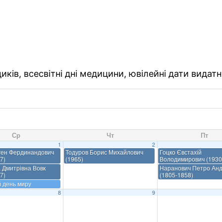
ків, всесвітні дні медицини, ювілейні дати видатн
Ср
Чт
Пт
1
2
ген Фердинандович
Тодуров Борис Михайлович
Гоцко Євстахій
7)
(1965)
Володимирович (1930
 Дмитрівна Вовк
Наранович Петро Анд
7)
(1805-1858)
й день миру
8
9