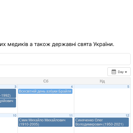
их медиків а також державні свята України.
Day
Сб
Нд
3
4
5
Всесвітній день азбуки Брайля
-1992)
рійович
10
11
12
Смик Михайло Михайлович
Синяченко Олег
(1910-2005)
Володимирович (1950-2021)