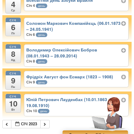
Всесвітній день азбуки Брайля
4
Січ 4
день
Ср
СІЧ
Соломон Маркович Компанійєць (06.01.1873
6
– 24.05.1941)
Пт
Січ 6
день
СІЧ
Володимир Олексійович Бобров
8
(08.01.1943 – 28.09.2014)
Нд
Січ 8
день
СІЧ
Фрідріх Август фон Есмарх (1823 – 1908)
9
Січ 9
день
Пн
СІЧ
Юлій Петрович Лауденбах (10.01.1863 –
10
19.08.1910)
Вт
Січ 10
день
СІЧ 2023