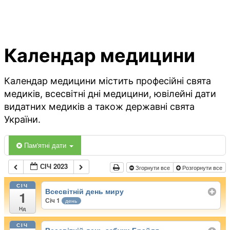
Календар медицини
Календар медицини містить професійні свята
медиків, всесвітні дні медицини, ювілейні дати
видатних медиків а також державні свята
України.
Пам'ятні дати
СІЧ 2023
Згорнути все
Розгорнути все
СІЧ
Всесвітній день миру
1
Січ 1
день
Нд
СІЧ