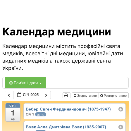
Календар медицини
Календар медицини містить професійні свята
медиків, всесвітні дні медицини, ювілейні дати
видатних медиків а також державні свята
України.
Пам'ятні дати
СІЧ 2025
Згорнути все
Розгорнути все
СІЧ
Вебер Євген Фердинандович (1875-1947)
1
Січ 1
день
Ср
Вовк Алла Дмитрівна Вовк (1935-2007)