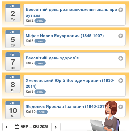
КВІ
Всесвітній день розповсюдження знань про
2
аутизм
Ср
Кві 2
день
КВІ
Міфле Йосип Едуардович (1845-1907)
5
Кві 5
день
Сб
КВІ
Всесвітній день здоров’я
7
Кві 7
день
Пн
КВІ
Хмелевський Юрій Володимирович (1930-
8
2014)
Вт
Кві 8
день
КВІ
Федонюк Ярослав Іванович (1940-2017)
10
Кві 10
день
Чт
БЕР – КВІ 2025