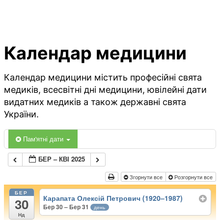
Календар медицини
Календар медицини містить професійні свята
медиків, всесвітні дні медицини, ювілейні дати
видатних медиків а також державні свята
України.
Пам'ятні дати
БЕР – КВІ 2025
Згорнути все
Розгорнути все
БЕР
Карапата Олексій Петрович (1920–1987)
30
Бер 30 – Бер 31
день
Нд