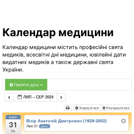
Календар медицини
Календар медицини містить професійні свята
медиків, всесвітні дні медицини, ювілейні дати
видатних медиків а також державні свята
України.
Пам'ятні дати
ЛИП – СЕР 2024
Згорнути все
Розгорнути все
ЛИП
Візір Анатолій Дмитрович (1929-2002)
31
Лип 31
день
Ср