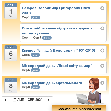
СЕР
Базаров Володимир Григорович (1929-
1
2009)
Чт
Сер 1
день
Всесвітній тиждень підтримки грудного
вигодовування
Сер 1 – Сер 7
день
СЕР
Книшов Геннадій Васильович (1934-2015)
6
Сер 6
день
Вт
Міжнародний день “Лікарі світу за мир”
Сер 6
день
СЕР
Міжнародний день офтальмології
8
Сер 8
день
Чт
ЛИП – СЕР 2024