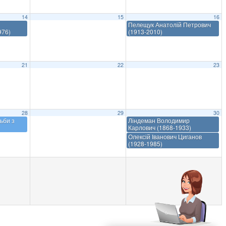
14
15
16
Пелещук Анатолій Петрович
976)
(1913-2010)
21
22
23
28
29
30
ьби з
Ліндеман Володимир
Карлович (1868-1933)
Олексій Іванович Циганов
(1928-1985)