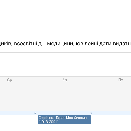
ків, всесвітні дні медицини, ювілейні дати видатн
Ср
Чт
Пт
5
6
Сергієнко Тарас Михайлович
(1918-2001)