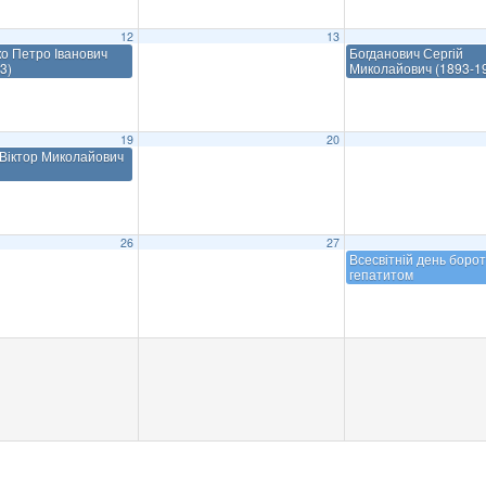
12
13
о Петро Іванович
Богданович Сергій
3)
Миколайович (1893-1
19
20
Віктор Миколайович
26
27
Всесвітній день борот
гепатитом