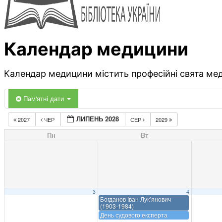
Календар медицини
Календар медицини містить професійні свята меди
Пам'ятні дати
ЛИПЕНЬ 2028
2027
ЧЕР
СЕР
2029
Пн
Вт
3
4
Богданов Іван Лук’янович
(1903-1984)
День судового експерта