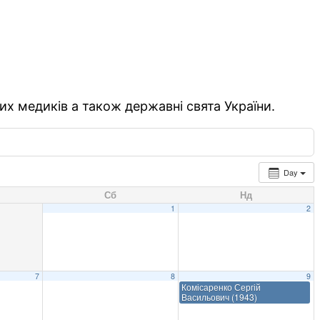
их медиків а також державні свята України.
Day
Сб
Нд
1
2
7
8
9
Комісаренко Сергій
Васильович (1943)