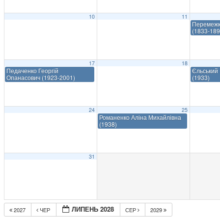
10
11
Перемежк
(1833-189
17
18
Педаченко Георгій
Єльський 
Опанасович (1923-2001)
(1933)
24
25
Романенко Аліна Михайлівна
(1938)
31
ЛИПЕНЬ 2028
2027
ЧЕР
СЕР
2029