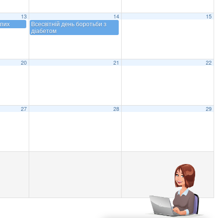
13
14
15
іпих
Всесвітній день боротьби з
діабетом
20
21
22
27
28
29