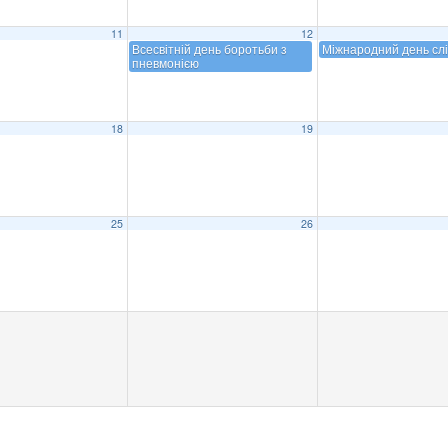
11
12
Всесвітній день боротьби з
Міжнародний день сл
пневмонією
18
19
25
26