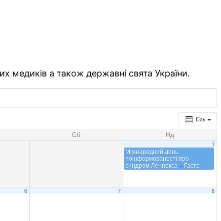
их медиків а також державні свята України.
Day
Сб
Нд
1
Міжнародний день
поінформованості про
синдром Леннокса – Гасто
6
7
8