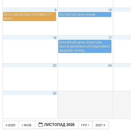
9
10
День української писемності і
Всесвітній день науки
мови
16
17
Всесвітній день боротьби
проти хронічної обструктивної
хвороби легень
23
24
30
ЛИСТОПАД 2026
2025
ЖОВ
ГРУ
2027