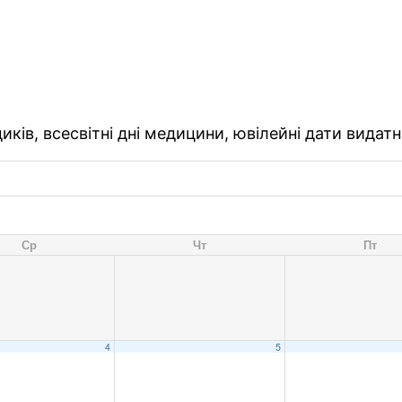
ків, всесвітні дні медицини, ювілейні дати видатн
Ср
Чт
Пт
4
5