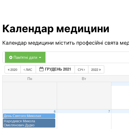
Календар медицини
Календар медицини містить професійні свята меди
Пам'ятні дати
ГРУДЕНЬ 2021
2020
ЛИС
СІЧ
2022
Пн
Вт
6
7
День Святого Миколая
Народився Микола
Омелянович Дудко