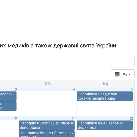
их медиків а також державні свята України.
Day
Сб
Нд
3
4
5
едорович
Народився Владислав
Костянтинович Гринь
а
ко
10
11
12
Народився Василь Васильович
Народився Іван Павлович
Виноградов
Вернигора
Народився Данило Семенович
Воронцов