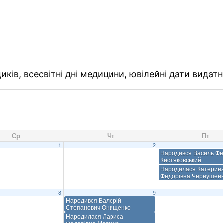
ків, всесвітні дні медицини, ювілейні дати видатн
Ср
Чт
Пт
1
2
Народився Василь Ф
Кистяковський
Народилася Катерин
Федорівна Чернушен
8
9
Народився Валерій
Степанович Онищенко
Народилася Лариса
Федорівна Матюха