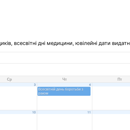
ків, всесвітні дні медицини, ювілейні дати видатн
Ср
Чт
Пт
3
4
Всесвітній день боротьби з
раком
10
11