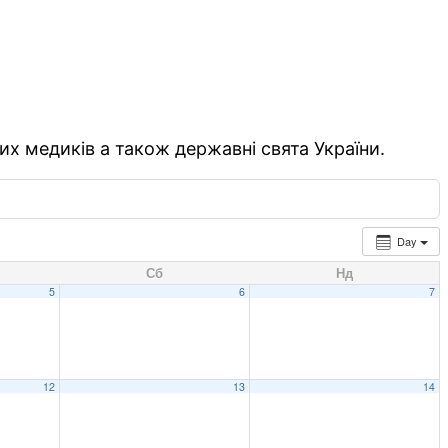
их медиків а також державні свята України.
Day
Сб
Нд
5
6
7
12
13
14