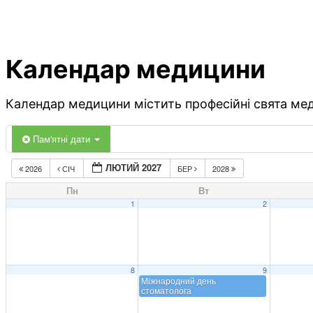
Календар медицини
Календар медицини містить професійні свята меди
Пам'ятні дати
ЛЮТИЙ 2027
2026
СІЧ
БЕР
2028
Пн
Вт
1
2
8
9
Міжнародний день
стоматолога