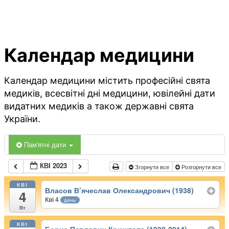
Календар медицини
Календар медицини містить професійні свята
медиків, всесвітні дні медицини, ювілейні дати
видатних медиків а також державні свята
України.
Пам'ятні дати
КВІ 2023
Згорнути все
Розгорнути все
КВІ
Власов В’ячеслав Олександрович (1938)
4
Кві 4
день
Вт
КВІ