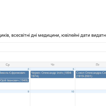
ків, всесвітні дні медицини, ювілейні дати видатн
Ср
Чт
Пт
2
3
Микола Єфремович
Черкес Олександр Ілліч (1894-
Сокол Олександра Се
1974)
(1919-2001)
рій Іванович (1949)
9
10