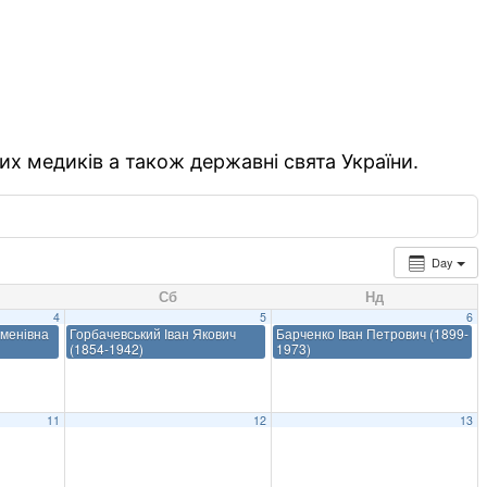
их медиків а також державні свята України.
Day
Сб
Нд
4
5
6
менівна
Горбачевський Іван Якович
Барченко Іван Петрович (1899-
(1854-1942)
1973)
11
12
13