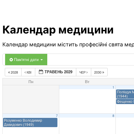
Календар медицини
Календар медицини містить професійні свята меди
Пам'ятні дати
ТРАВЕНЬ 2029
2028
КВІ
ЧЕР
2030
Пн
Вт
1
Поліщук 
(1944)
Фещенко Ю
7
8
Розуменко Володимир
Давидович (1949)