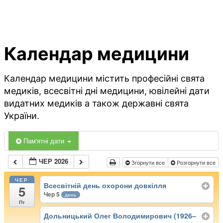
Календар медицини
Календар медицини містить професійні свята
медиків, всесвітні дні медицини, ювілейні дати
видатних медиків а також державні свята
України.
Пам'ятні дати
ЧЕР 2026
Згорнути все
Розгорнути все
ЧЕР
Всесвітній день охорони довкілля
5
Чер 5
день
Пт
Дольницький Олег Володимирович (1926–