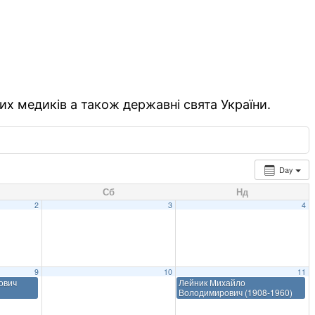
их медиків а також державні свята України.
Day
Сб
Нд
2
3
4
9
10
11
ович
Лейник Михайло
Володимирович (1908-1960)