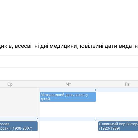
ків, всесвітні дні медицини, ювілейні дати видатн
Ср
Чт
Пт
1
Міжнародний день захисту
дітей
7
8
ослав
Савицький Ігор Віктор
рович (1938-2007)
(1923-1989)