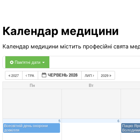
Календар медицини
Календар медицини містить професійні свята меди
Пам'ятні дати
ЧЕРВЕНЬ 2028
2027
ТРА
ЛИП
2029
Пн
Вт
5
6
Всесвітній день охорони
Пацко Яр
довкілля
Володими