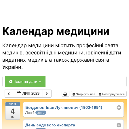
Календар медицини
Календар медицини містить професійні свята
медиків, всесвітні дні медицини, ювілейні дати
видатних медиків а також державні свята
України.
Пам'ятні дати
ЛИП 2023
Згорнути все
Розгорнути все
ЛИП
Богданов Іван Лук’янович (1903-1984)
4
Лип 4
день
Вт
День судового експерта